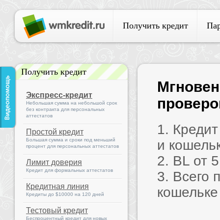
Получить кредит
Па
Получить кредит
Мгновен
Экспресс-кредит
проверок
Небольшая сумма на небольшой срок
без контракта для персональных
аттестатов
1. Креди
Простой кредит
Большая сумма и сроки под меньший
и кошель
процент для персональных аттестатов
2. BL от 
Лимит доверия
Кредит для формальных аттестатов
3. Всего 
Кредитная линия
кошельке
Кредиты до $10000 на 120 дней
Тестовый кредит
Беспроцентный кредит для новых