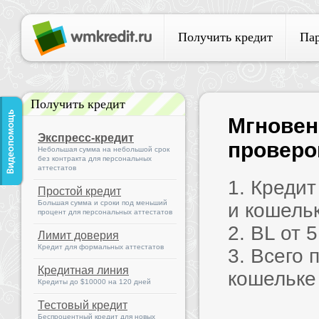
Получить кредит
Па
Получить кредит
Мгновен
Экспресс-кредит
проверок
Небольшая сумма на небольшой срок
без контракта для персональных
аттестатов
1. Креди
Простой кредит
Большая сумма и сроки под меньший
и кошель
процент для персональных аттестатов
2. BL от 
Лимит доверия
Кредит для формальных аттестатов
3. Всего 
Кредитная линия
кошельке
Кредиты до $10000 на 120 дней
Тестовый кредит
Беспроцентный кредит для новых