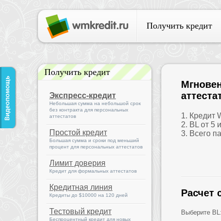
Получить кредит
Получить кредит
Мгновен
аттеста
Экспресс-кредит
Небольшая сумма на небольшой срок
без контракта для персональных
1. Кредит
аттестатов
2. BL от 5 
Простой кредит
3. Всего п
Большая сумма и сроки под меньший
процент для персональных аттестатов
Лимит доверия
Кредит для формальных аттестатов
Кредитная линия
Расчет 
Кредиты до $10000 на 120 дней
Тестовый кредит
Выберите BL
Беспроцентный кредит для новых