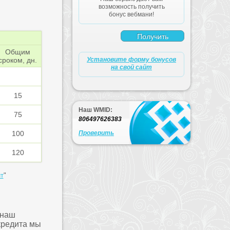
возможность получить
бонус вебмани!
Общим
сроком, дн.
Установите форму бонусов
на свой сайт
15
Наш WMID:
75
806497626383
100
Проверить
120
т
"
 наш
кредита мы