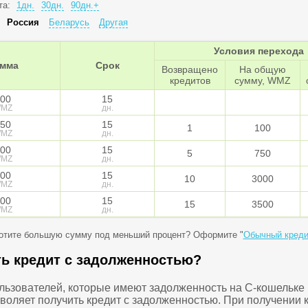
та:
1дн.
30дн.
90дн.+
:
Россия
Беларусь
Другая
Условия перехода
мма
Срок
Возвращено
На общую
кредитов
сумму, WMZ
00
15
MZ
дн.
50
15
1
100
MZ
дн.
00
15
5
750
MZ
дн.
00
15
10
3000
MZ
дн.
00
15
15
3500
MZ
дн.
отите большую сумму под меньший процент? Оформите "
Обычный креди
ть кредит с задолженностью?
ользователей, которые имеют задолженность на C-кошельке
зволяет получить кредит с задолженностью. При получении 