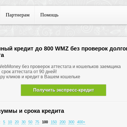
Партнерам
Помощь
ный кредит до 800 WMZ без проверок долго
та
 WebMoney без проверок аттестата и кошельков заемщика
и срок аттестата от 90 дней!
ару кликов и кредит в Вашем кошельке
Получить экспресс-кредит
суммы и срока кредита
:
5
10
20
30
50
75
100
150
200
300
400+