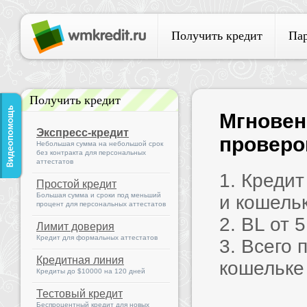
Получить кредит
Па
Получить кредит
Мгновен
Экспресс-кредит
проверок
Небольшая сумма на небольшой срок
без контракта для персональных
аттестатов
1. Креди
Простой кредит
Большая сумма и сроки под меньший
и кошель
процент для персональных аттестатов
2. BL от 
Лимит доверия
Кредит для формальных аттестатов
3. Всего 
Кредитная линия
кошельке
Кредиты до $10000 на 120 дней
Тестовый кредит
Беспроцентный кредит для новых