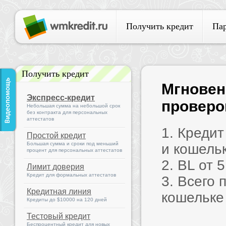
Получить кредит
Па
Получить кредит
Мгновен
Экспресс-кредит
проверок
Небольшая сумма на небольшой срок
без контракта для персональных
аттестатов
1. Креди
Простой кредит
Большая сумма и сроки под меньший
и кошель
процент для персональных аттестатов
2. BL от 
Лимит доверия
Кредит для формальных аттестатов
3. Всего 
Кредитная линия
кошельке
Кредиты до $10000 на 120 дней
Тестовый кредит
Беспроцентный кредит для новых