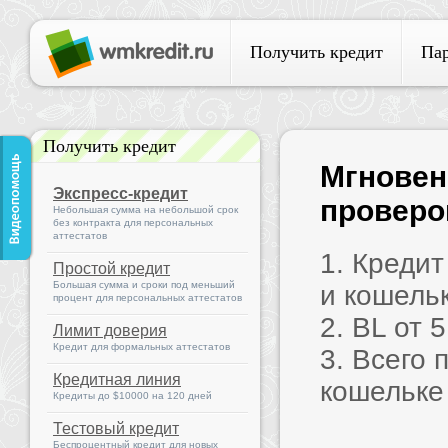
Получить кредит
Па
Получить кредит
Мгновен
Экспресс-кредит
проверок
Небольшая сумма на небольшой срок
без контракта для персональных
аттестатов
1. Креди
Простой кредит
Большая сумма и сроки под меньший
и кошель
процент для персональных аттестатов
2. BL от 
Лимит доверия
Кредит для формальных аттестатов
3. Всего 
Кредитная линия
кошельке
Кредиты до $10000 на 120 дней
Тестовый кредит
Беспроцентный кредит для новых