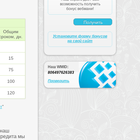
возможность получить
бонус вебмани!
Общим
сроком, дн.
Установите форму бонусов
на свой сайт
15
Наш WMID:
75
806497626383
100
Проверить
120
т
"
 наш
кредита мы