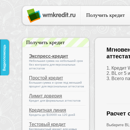
Получить кредит
Получить кредит
Мгновен
аттеста
Экспресс-кредит
Небольшая сумма на небольшой срок
без контракта для персональных
1. Кредит
аттестатов
2. BL от 5 
Простой кредит
3. Всего п
Большая сумма и сроки под меньший
процент для персональных аттестатов
Лимит доверия
Кредит для формальных аттестатов
Кредитная линия
Расчет 
Кредиты до $10000 на 120 дней
Тестовый кредит
Выберите BL
Беспроцентный кредит для новых