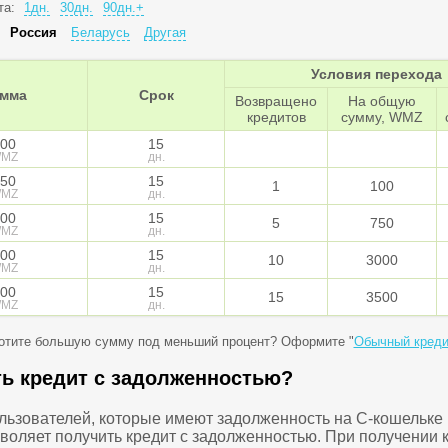
та:
1дн.
30дн.
90дн.+
:
Россия
Беларусь
Другая
Условия перехода
мма
Срок
Возвращено
На общую
кредитов
сумму, WMZ
00
15
MZ
дн.
50
15
1
100
MZ
дн.
00
15
5
750
MZ
дн.
00
15
10
3000
MZ
дн.
00
15
15
3500
MZ
дн.
отите большую сумму под меньший процент? Оформите "
Обычный креди
ть кредит с задолженностью?
ользователей, которые имеют задолженность на C-кошельке
зволяет получить кредит с задолженностью. При получении 