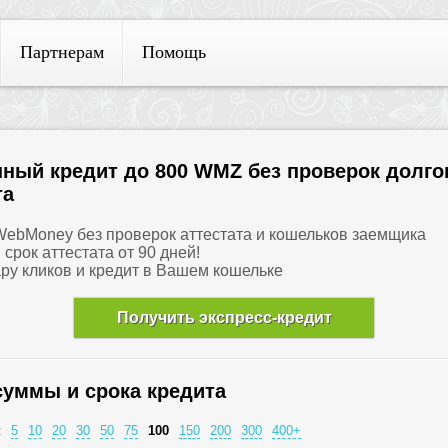
Партнерам
Помощь
ный кредит до 800 WMZ без проверок долго
та
 WebMoney без проверок аттестата и кошельков заемщика
и срок аттестата от 90 дней!
ару кликов и кредит в Вашем кошельке
Получить экспресс-кредит
суммы и срока кредита
:
5
10
20
30
50
75
100
150
200
300
400+