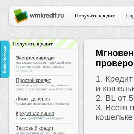
Получить кредит
Па
Получить кредит
Мгновен
Экспресс-кредит
проверок
Небольшая сумма на небольшой срок
без контракта для персональных
аттестатов
1. Креди
Простой кредит
Большая сумма и сроки под меньший
и кошель
процент для персональных аттестатов
2. BL от 
Лимит доверия
Кредит для формальных аттестатов
3. Всего 
Кредитная линия
кошельке
Кредиты до $10000 на 120 дней
Тестовый кредит
Беспроцентный кредит для новых