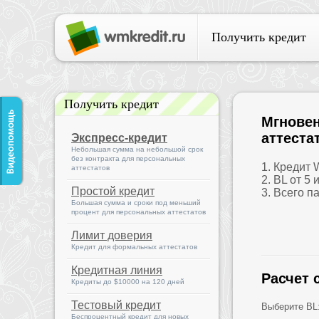
Получить кредит
Получить кредит
Мгновен
аттеста
Экспресс-кредит
Небольшая сумма на небольшой срок
без контракта для персональных
1. Кредит
аттестатов
2. BL от 5 
Простой кредит
3. Всего п
Большая сумма и сроки под меньший
процент для персональных аттестатов
Лимит доверия
Кредит для формальных аттестатов
Кредитная линия
Расчет 
Кредиты до $10000 на 120 дней
Тестовый кредит
Выберите BL
Беспроцентный кредит для новых