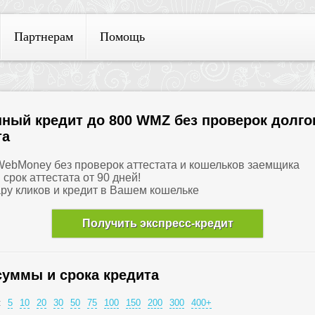
Партнерам
Помощь
ный кредит до 800 WMZ без проверок долго
та
 WebMoney без проверок аттестата и кошельков заемщика
и срок аттестата от 90 дней!
ару кликов и кредит в Вашем кошельке
Получить экспресс-кредит
суммы и срока кредита
:
5
10
20
30
50
75
100
150
200
300
400+