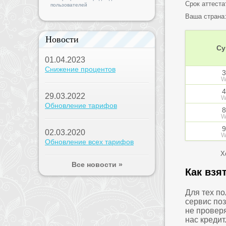
Срок аттеста
пользователей
Ваша страна
Новости
Су
01.04.2023
Снижение процентов
3
W
4
29.03.2022
W
Обновление тарифов
8
W
9
02.03.2020
W
Обновление всех тарифов
Х
Все новости »
Как взя
Для тех п
сервис по
не проверя
нас креди