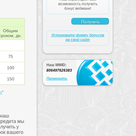
возможность получить
бонус вебмани!
Общим
сроком, дн.
Установите форму бонусов
на свой сайт
75
Наш WMID:
100
806497626383
150
Проверить
т
"
 наш
кредита мы
лучить у
рок вашего