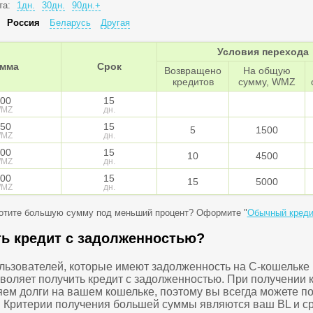
та:
1дн.
30дн.
90дн.+
:
Россия
Беларусь
Другая
Условия перехода
мма
Срок
Возвращено
На общую
кредитов
сумму, WMZ
00
15
MZ
дн.
50
15
5
1500
MZ
дн.
00
15
10
4500
MZ
дн.
00
15
15
5000
MZ
дн.
отите большую сумму под меньший процент? Оформите "
Обычный креди
ть кредит с задолженностью?
ользователей, которые имеют задолженность на C-кошельке
зволяет получить кредит с задолженностью. При получении 
ем долги на вашем кошельке, поэтому вы всегда можете по
т. Критерии получения большей суммы являются ваш BL и с