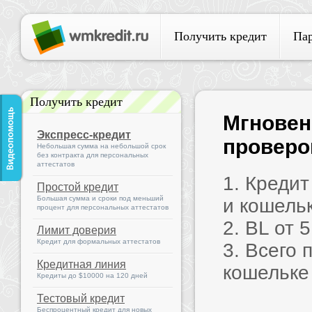
Получить кредит
Па
Получить кредит
Мгновен
Экспресс-кредит
проверок
Небольшая сумма на небольшой срок
без контракта для персональных
аттестатов
1. Креди
Простой кредит
Большая сумма и сроки под меньший
и кошель
процент для персональных аттестатов
2. BL от 
Лимит доверия
Кредит для формальных аттестатов
3. Всего 
Кредитная линия
кошельке
Кредиты до $10000 на 120 дней
Тестовый кредит
Беспроцентный кредит для новых