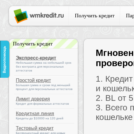
Получить кредит
Па
Получить кредит
Мгновен
Экспресс-кредит
проверок
Небольшая сумма на небольшой срок
без контракта для персональных
аттестатов
1. Креди
Простой кредит
Большая сумма и сроки под меньший
и кошель
процент для персональных аттестатов
2. BL от 
Лимит доверия
Кредит для формальных аттестатов
3. Всего 
Кредитная линия
кошельке
Кредиты до $10000 на 120 дней
Тестовый кредит
Беспроцентный кредит для новых