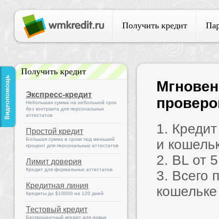
Получить кредит
Па
Получить кредит
Мгновен
Экспресс-кредит
проверок
Небольшая сумма на небольшой срок
без контракта для персональных
аттестатов
1. Креди
Простой кредит
Большая сумма и сроки под меньший
и кошель
процент для персональных аттестатов
2. BL от 
Лимит доверия
Кредит для формальных аттестатов
3. Всего 
Кредитная линия
кошельке
Кредиты до $10000 на 120 дней
Тестовый кредит
Беспроцентный кредит для новых