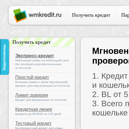
Получить кредит
Па
Получить кредит
Мгновен
Экспресс-кредит
проверок
Небольшая сумма на небольшой срок
без контракта для персональных
аттестатов
1. Креди
Простой кредит
Большая сумма и сроки под меньший
и кошель
процент для персональных аттестатов
2. BL от 
Лимит доверия
Кредит для формальных аттестатов
3. Всего 
Кредитная линия
кошельке
Кредиты до $10000 на 120 дней
Тестовый кредит
Беспроцентный кредит для новых