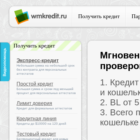
Получить кредит
Па
Получить кредит
Мгновен
Экспресс-кредит
проверок
Небольшая сумма на небольшой срок
без контракта для персональных
аттестатов
1. Креди
Простой кредит
Большая сумма и сроки под меньший
и кошель
процент для персональных аттестатов
2. BL от 
Лимит доверия
Кредит для формальных аттестатов
3. Всего 
Кредитная линия
кошельке
Кредиты до $10000 на 120 дней
Тестовый кредит
Беспроцентный кредит для новых