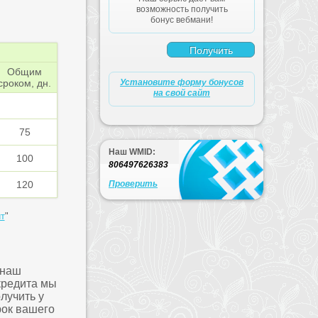
возможность получить
бонус вебмани!
Общим
сроком, дн.
Установите форму бонусов
на свой сайт
75
Наш WMID:
100
806497626383
120
Проверить
т
"
 наш
кредита мы
лучить у
рок вашего