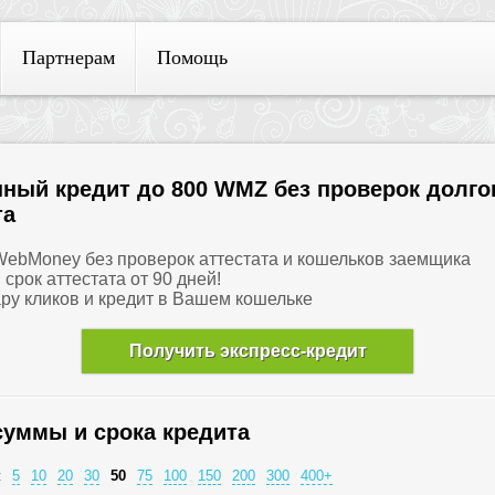
Партнерам
Помощь
ный кредит до 800 WMZ без проверок долго
та
 WebMoney без проверок аттестата и кошельков заемщика
и срок аттестата от 90 дней!
ару кликов и кредит в Вашем кошельке
Получить экспресс-кредит
суммы и срока кредита
:
5
10
20
30
50
75
100
150
200
300
400+