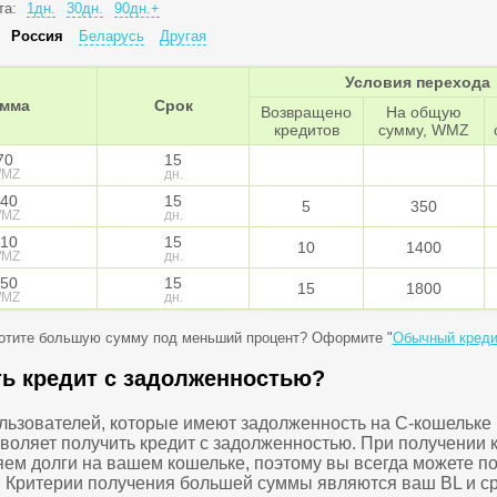
та:
1дн.
30дн.
90дн.+
:
Россия
Беларусь
Другая
Условия перехода
мма
Срок
Возвращено
На общую
кредитов
сумму, WMZ
70
15
MZ
дн.
40
15
5
350
MZ
дн.
10
15
10
1400
MZ
дн.
50
15
15
1800
MZ
дн.
отите большую сумму под меньший процент? Оформите "
Обычный креди
ть кредит с задолженностью?
ользователей, которые имеют задолженность на C-кошельке
зволяет получить кредит с задолженностью. При получении 
ем долги на вашем кошельке, поэтому вы всегда можете по
т. Критерии получения большей суммы являются ваш BL и с