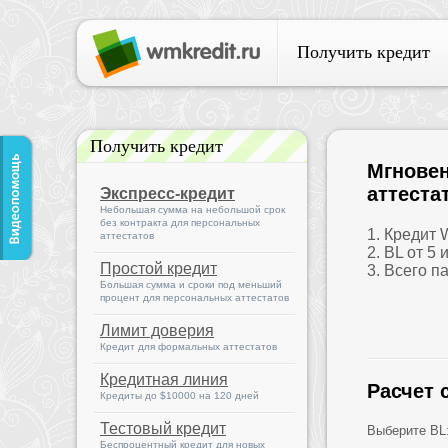
Получить кредит
Получить кредит
Мгновен
аттеста
Экспресс-кредит
Небольшая сумма на небольшой срок
без контракта для персональных
1. Кредит
аттестатов
2. BL от 5 
Простой кредит
3. Всего п
Большая сумма и сроки под меньший
процент для персональных аттестатов
Лимит доверия
Кредит для формальных аттестатов
Кредитная линия
Расчет 
Кредиты до $10000 на 120 дней
Тестовый кредит
Выберите BL
Беспроцентный кредит для новых