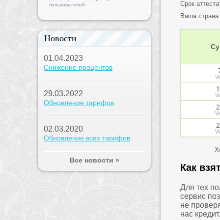
Срок аттеста
пользователей
Ваша страна
Новости
Су
01.04.2023
Снижение процентов
W
1
29.03.2022
W
Обновление тарифов
2
W
2
02.03.2020
W
Обновление всех тарифов
Х
Все новости »
Как взя
Для тех п
сервис по
не проверя
нас креди