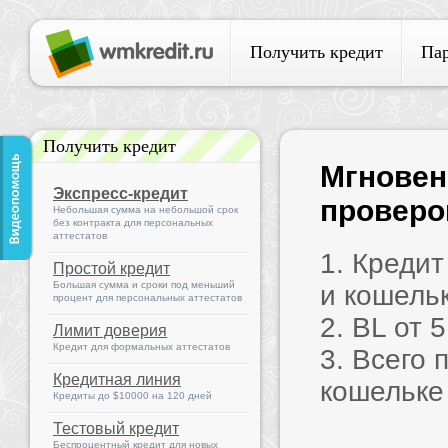
Получить кредит
Па
Получить кредит
Мгновен
Экспресс-кредит
проверок
Небольшая сумма на небольшой срок
без контракта для персональных
аттестатов
1. Креди
Простой кредит
Большая сумма и сроки под меньший
и кошель
процент для персональных аттестатов
2. BL от 
Лимит доверия
Кредит для формальных аттестатов
3. Всего 
Кредитная линия
кошельке
Кредиты до $10000 на 120 дней
Тестовый кредит
Беспроцентный кредит для новых