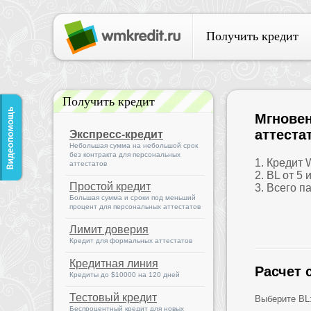
Получить кредит
Получить кредит
Мгновен
аттеста
Экспресс-кредит
Небольшая сумма на небольшой срок
без контракта для персональных
1. Кредит
аттестатов
2. BL от 5 
Простой кредит
3. Всего п
Большая сумма и сроки под меньший
процент для персональных аттестатов
Лимит доверия
Кредит для формальных аттестатов
Кредитная линия
Расчет 
Кредиты до $10000 на 120 дней
Тестовый кредит
Выберите BL
Беспроцентный кредит для новых