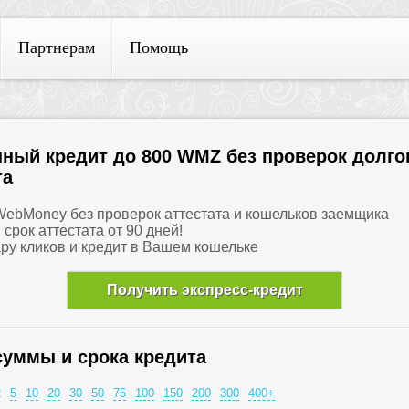
Партнерам
Помощь
ный кредит до 800 WMZ без проверок долго
та
 WebMoney без проверок аттестата и кошельков заемщика
и срок аттестата от 90 дней!
ару кликов и кредит в Вашем кошельке
Получить экспресс-кредит
суммы и срока кредита
:
5
10
20
30
50
75
100
150
200
300
400+