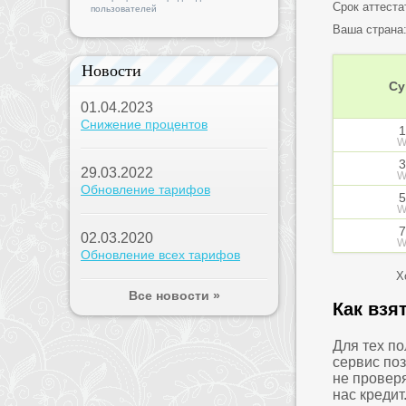
Срок аттеста
пользователей
Ваша страна
Новости
Су
01.04.2023
Снижение процентов
1
W
3
29.03.2022
W
Обновление тарифов
5
W
7
02.03.2020
W
Обновление всех тарифов
Х
Все новости »
Как взя
Для тех п
сервис по
не проверя
нас креди