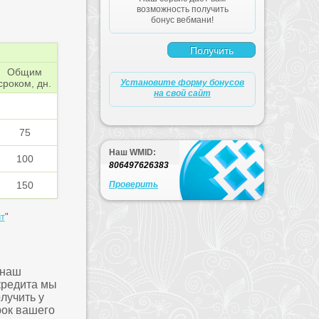
возможность получить
бонус вебмани!
Общим
сроком, дн.
Установите форму бонусов
на свой сайт
75
Наш WMID:
100
806497626383
150
Проверить
т
"
 наш
кредита мы
лучить у
рок вашего