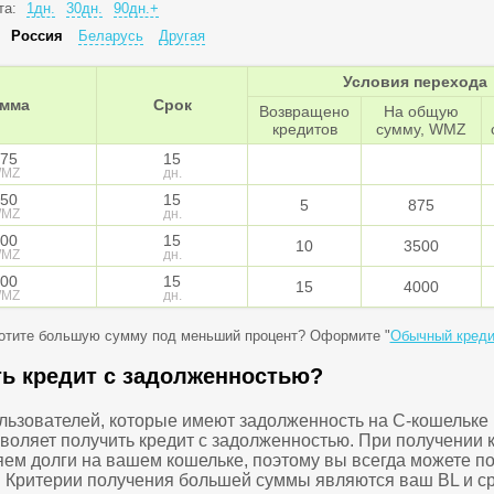
та:
1дн.
30дн.
90дн.+
:
Россия
Беларусь
Другая
Условия перехода
мма
Срок
Возвращено
На общую
кредитов
сумму, WMZ
75
15
MZ
дн.
50
15
5
875
MZ
дн.
00
15
10
3500
MZ
дн.
00
15
15
4000
MZ
дн.
отите большую сумму под меньший процент? Оформите "
Обычный креди
ть кредит с задолженностью?
ользователей, которые имеют задолженность на C-кошельке
зволяет получить кредит с задолженностью. При получении 
ем долги на вашем кошельке, поэтому вы всегда можете по
т. Критерии получения большей суммы являются ваш BL и с