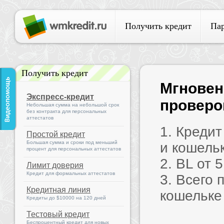
Получить кредит
Па
Получить кредит
Мгновен
Экспресс-кредит
проверок
Небольшая сумма на небольшой срок
без контракта для персональных
аттестатов
1. Креди
Простой кредит
Большая сумма и сроки под меньший
и кошель
процент для персональных аттестатов
2. BL от 
Лимит доверия
Кредит для формальных аттестатов
3. Всего 
Кредитная линия
кошельке
Кредиты до $10000 на 120 дней
Тестовый кредит
Беспроцентный кредит для новых