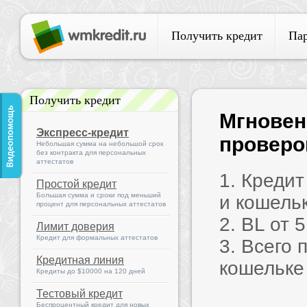
Получить кредит
Па
Получить кредит
Мгновен
Экспресс-кредит
проверок
Небольшая сумма на небольшой срок
без контракта для персональных
аттестатов
1. Креди
Простой кредит
Большая сумма и сроки под меньший
и кошель
процент для персональных аттестатов
2. BL от 
Лимит доверия
Кредит для формальных аттестатов
3. Всего 
Кредитная линия
кошельке
Кредиты до $10000 на 120 дней
Тестовый кредит
Беспроцентный кредит для новых