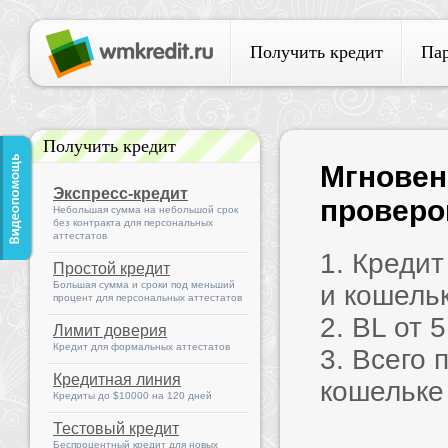
Получить кредит
Па
Получить кредит
Мгновен
Экспресс-кредит
проверок
Небольшая сумма на небольшой срок
без контракта для персональных
аттестатов
1. Креди
Простой кредит
Большая сумма и сроки под меньший
и кошель
процент для персональных аттестатов
2. BL от 
Лимит доверия
Кредит для формальных аттестатов
3. Всего 
Кредитная линия
кошельке
Кредиты до $10000 на 120 дней
Тестовый кредит
Беспроцентный кредит для новых