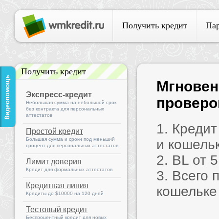
Получить кредит
Па
Получить кредит
Мгновен
Экспресс-кредит
проверок
Небольшая сумма на небольшой срок
без контракта для персональных
аттестатов
1. Креди
Простой кредит
Большая сумма и сроки под меньший
и кошель
процент для персональных аттестатов
2. BL от 
Лимит доверия
Кредит для формальных аттестатов
3. Всего 
Кредитная линия
кошельке
Кредиты до $10000 на 120 дней
Тестовый кредит
Беспроцентный кредит для новых