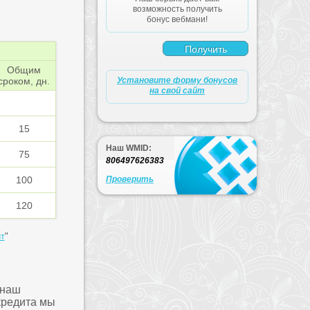
возможность получить
бонус вебмани!
Общим
сроком, дн.
Установите форму бонусов
на свой сайт
15
Наш WMID:
75
806497626383
100
Проверить
120
т
"
 наш
кредита мы