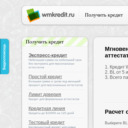
Получить кредит
Получить кредит
Мгновен
аттеста
Экспресс-кредит
Небольшая сумма на небольшой срок
без контракта для персональных
1. Кредит
аттестатов
2. BL от 5 
Простой кредит
3. Всего п
Большая сумма и сроки под меньший
процент для персональных аттестатов
Лимит доверия
Кредит для формальных аттестатов
Кредитная линия
Расчет 
Кредиты до $10000 на 120 дней
Тестовый кредит
Выберите BL
Беспроцентный кредит для новых