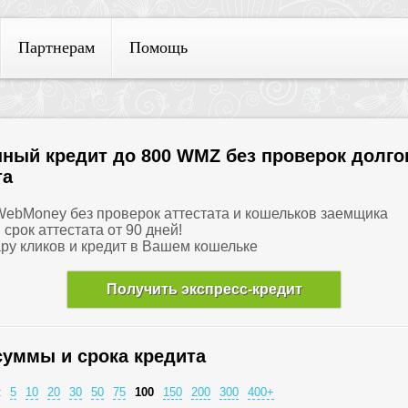
Партнерам
Помощь
ный кредит до 800 WMZ без проверок долго
та
 WebMoney без проверок аттестата и кошельков заемщика
и срок аттестата от 90 дней!
ару кликов и кредит в Вашем кошельке
Получить экспресс-кредит
суммы и срока кредита
:
5
10
20
30
50
75
100
150
200
300
400+