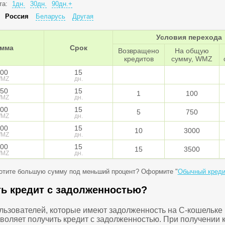
та:
1дн.
30дн.
90дн.+
:
Россия
Беларусь
Другая
Условия перехода
мма
Срок
Возвращено
На общую
кредитов
сумму, WMZ
00
15
MZ
дн.
50
15
1
100
MZ
дн.
00
15
5
750
MZ
дн.
00
15
10
3000
MZ
дн.
00
15
15
3500
MZ
дн.
отите большую сумму под меньший процент? Оформите "
Обычный креди
ть кредит с задолженностью?
ользователей, которые имеют задолженность на C-кошельке
зволяет получить кредит с задолженностью. При получении 