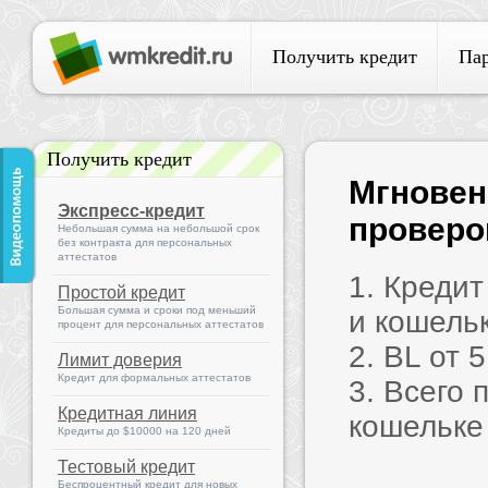
Получить кредит
Па
Получить кредит
Мгновен
Экспресс-кредит
проверок
Небольшая сумма на небольшой срок
без контракта для персональных
аттестатов
1. Креди
Простой кредит
Большая сумма и сроки под меньший
и кошель
процент для персональных аттестатов
2. BL от 
Лимит доверия
Кредит для формальных аттестатов
3. Всего 
Кредитная линия
кошельке
Кредиты до $10000 на 120 дней
Тестовый кредит
Беспроцентный кредит для новых