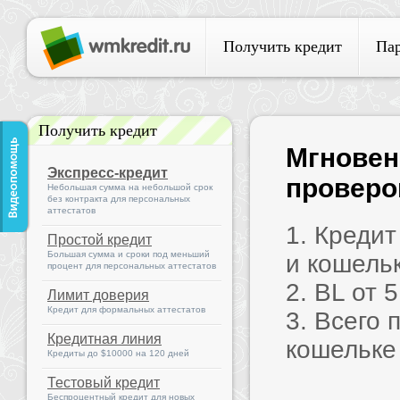
Получить кредит
Па
Получить кредит
Мгновен
Экспресс-кредит
проверок
Небольшая сумма на небольшой срок
без контракта для персональных
аттестатов
1. Креди
Простой кредит
Большая сумма и сроки под меньший
и кошель
процент для персональных аттестатов
2. BL от 
Лимит доверия
Кредит для формальных аттестатов
3. Всего 
Кредитная линия
кошельке
Кредиты до $10000 на 120 дней
Тестовый кредит
Беспроцентный кредит для новых